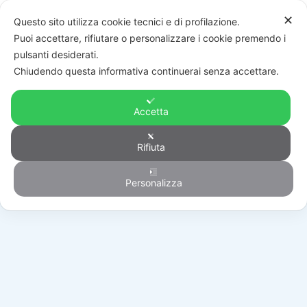
✕
Questo sito utilizza cookie tecnici e di profilazione.
Puoi accettare, rifiutare o personalizzare i cookie premendo i
pulsanti desiderati.
Chiudendo questa informativa continuerai senza accettare.
Accetta
Rifiuta
Automazione
Personalizza
HOME
/
PRODOTTI
/
AUTOMAZIONE
/
RICAMBI
/
119RIE202