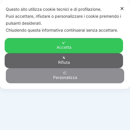
✕
Questo sito utilizza cookie tecnici e di profilazione.
Puoi accettare, rifiutare o personalizzare i cookie premendo i
pulsanti desiderati.
Chiudendo questa informativa continuerai senza accettare.
Accetta
Rifiuta
Automazione
Personalizza
HOME
/
PRODOTTI
/
AUTOMAZIONE
/
RICAMBI
/
119RIE200