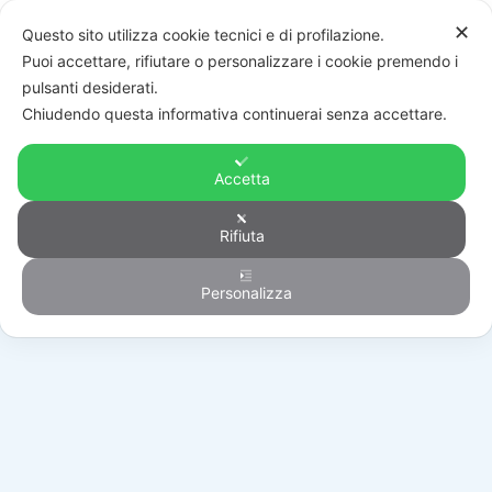
✕
Questo sito utilizza cookie tecnici e di profilazione.
Puoi accettare, rifiutare o personalizzare i cookie premendo i
pulsanti desiderati.
Chiudendo questa informativa continuerai senza accettare.
Accetta
Rifiuta
Automazione
Personalizza
HOME
/
PRODOTTI
/
AUTOMAZIONE
/
RICAMBI
/
119RIE160