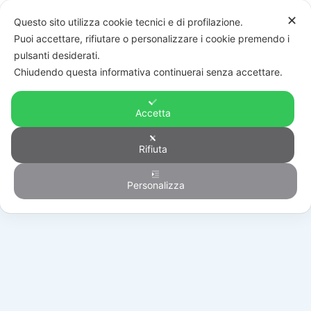
✕
Questo sito utilizza cookie tecnici e di profilazione.
Puoi accettare, rifiutare o personalizzare i cookie premendo i
pulsanti desiderati.
Chiudendo questa informativa continuerai senza accettare.
Accetta
Rifiuta
Automazione
Personalizza
HOME
/
PRODOTTI
/
AUTOMAZIONE
/
RICAMBI
/
119RID361