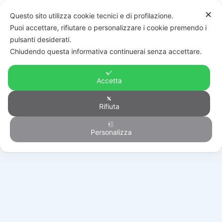
✕
Questo sito utilizza cookie tecnici e di profilazione.
Puoi accettare, rifiutare o personalizzare i cookie premendo i
pulsanti desiderati.
Chiudendo questa informativa continuerai senza accettare.
Accetta
Rifiuta
Generico
Personalizza
HOME
/
PRODOTTI
/
GENERICO
/
119RID029