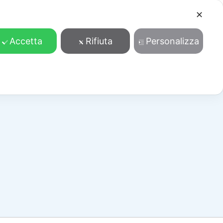
✕
Cosa facciamo
Contatti
Accedi/Registrati
Accetta
Rifiuta
Personalizza