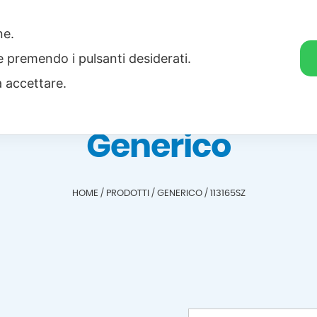
one.
Home
Categorie
Download
ie premendo i pulsanti desiderati.
a accettare.
Generico
HOME
/
PRODOTTI
/
GENERICO
/
113165SZ