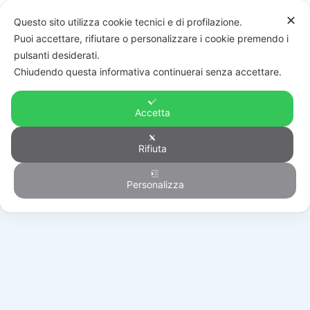
✕
Questo sito utilizza cookie tecnici e di profilazione.
Puoi accettare, rifiutare o personalizzare i cookie premendo i
pulsanti desiderati.
Chiudendo questa informativa continuerai senza accettare.
Accetta
Rifiuta
Generico
Personalizza
HOME
/
PRODOTTI
/
GENERICO
/
113055DZ