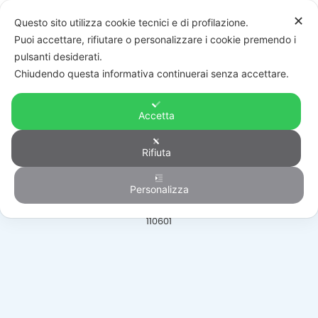
✕
Questo sito utilizza cookie tecnici e di profilazione.
Puoi accettare, rifiutare o personalizzare i cookie premendo i
pulsanti desiderati.
Chiudendo questa informativa continuerai senza accettare.
Accetta
Automazione
Rifiuta
Personalizza
HOME
/
PRODOTTI
/
AUTOMAZIONE
/
PORTE BASCULANTI SEZIONALI
/
110601