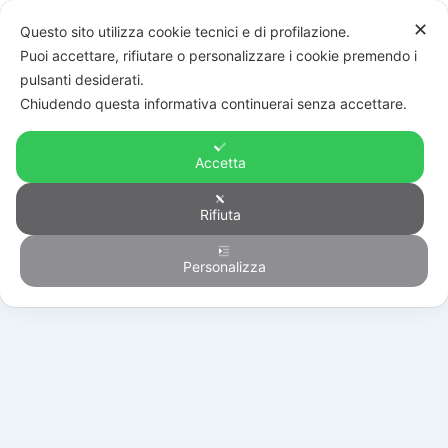
✕
Questo sito utilizza cookie tecnici e di profilazione.
Puoi accettare, rifiutare o personalizzare i cookie premendo i
pulsanti desiderati.
Chiudendo questa informativa continuerai senza accettare.
Accetta
Rifiuta
Materiale elettrico
Personalizza
HOME
/
PRODOTTI
/
MATERIALE ELETTRICO
/
PLACCHE
/
0357