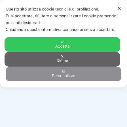
✕
Questo sito utilizza cookie tecnici e di profilazione.
Puoi accettare, rifiutare o personalizzare i cookie premendo i
pulsanti desiderati.
Chiudendo questa informativa continuerai senza accettare.
Accetta
Rifiuta
Automazione
Personalizza
HOME
/
PRODOTTI
/
AUTOMAZIONE
/
QUADRI COMANDO
/
002LB90