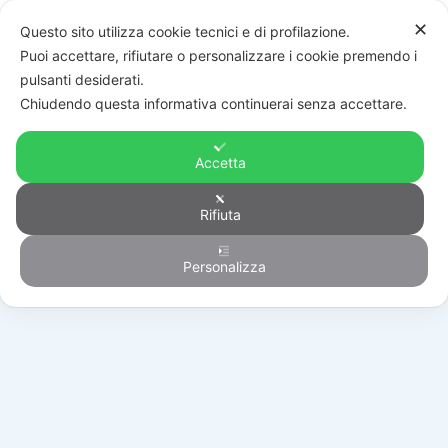
✕
Questo sito utilizza cookie tecnici e di profilazione.
Puoi accettare, rifiutare o personalizzare i cookie premendo i
pulsanti desiderati.
Chiudendo questa informativa continuerai senza accettare.
Accetta
Rifiuta
Automazione
Personalizza
HOME
/
PRODOTTI
/
AUTOMAZIONE
/
BATTENTI
/
001U1924