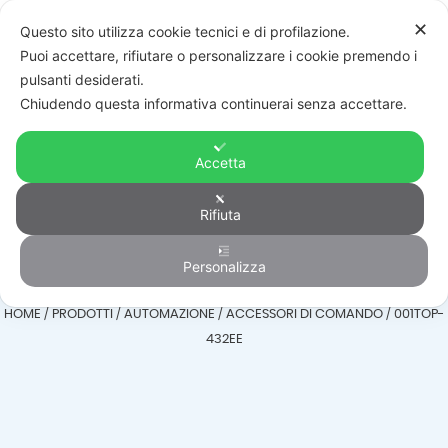
✕
Questo sito utilizza cookie tecnici e di profilazione.
Puoi accettare, rifiutare o personalizzare i cookie premendo i
pulsanti desiderati.
Chiudendo questa informativa continuerai senza accettare.
Accetta
Accessori di
Rifiuta
comando
Personalizza
HOME
/
PRODOTTI
/
AUTOMAZIONE
/
ACCESSORI DI COMANDO
/
001TOP-
432EE