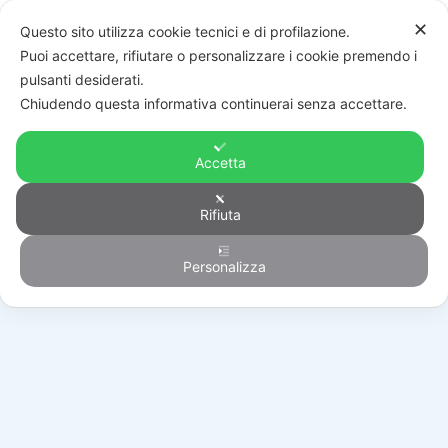
✕
Questo sito utilizza cookie tecnici e di profilazione.
Puoi accettare, rifiutare o personalizzare i cookie premendo i
pulsanti desiderati.
Chiudendo questa informativa continuerai senza accettare.
Accetta
Rifiuta
Generico
Personalizza
HOME
/
PRODOTTI
/
GENERICO
/
001SCX550A