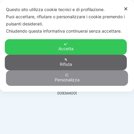
✕
Questo sito utilizza cookie tecnici e di profilazione.
Puoi accettare, rifiutare o personalizzare i cookie premendo i
pulsanti desiderati.
Chiudendo questa informativa continuerai senza accettare.
Accetta
Automazione
Rifiuta
Personalizza
HOME
/
PRODOTTI
/
AUTOMAZIONE
/
PORTE BASCULANTI SEZIONALI
/
001EM4001