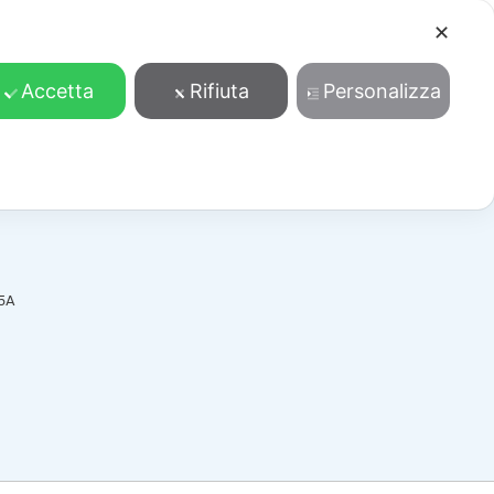
✕
Cosa facciamo
Contatti
Accedi/Registrati
Accetta
Rifiuta
Personalizza
5A