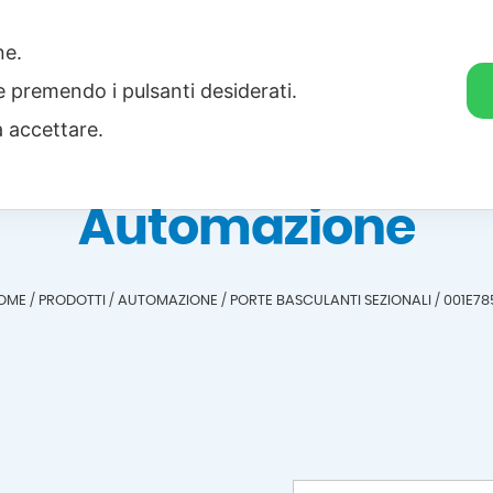
one.
Home
Categorie
Download
ie premendo i pulsanti desiderati.
a accettare.
Automazione
OME
/
PRODOTTI
/
AUTOMAZIONE
/
PORTE BASCULANTI SEZIONALI
/
001E78