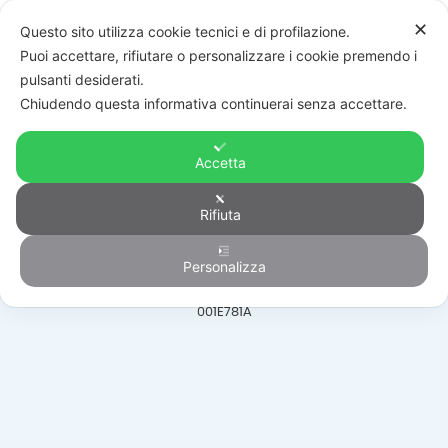
✕
Questo sito utilizza cookie tecnici e di profilazione.
Puoi accettare, rifiutare o personalizzare i cookie premendo i
pulsanti desiderati.
Chiudendo questa informativa continuerai senza accettare.
Accetta
Automazione
Rifiuta
Personalizza
HOME
/
PRODOTTI
/
AUTOMAZIONE
/
PORTE BASCULANTI SEZIONALI
/
001E781A