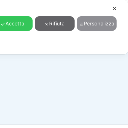
✕
Cosa facciamo
Contatti
Accedi/Registrati
Accetta
Rifiuta
Personalizza