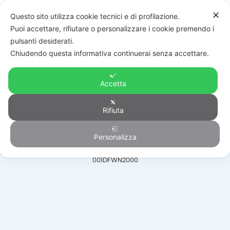
✕
Questo sito utilizza cookie tecnici e di profilazione.
Puoi accettare, rifiutare o personalizzare i cookie premendo i
pulsanti desiderati.
Chiudendo questa informativa continuerai senza accettare.
Accetta
Accessori sicurezza
Rifiuta
Personalizza
HOME
/
PRODOTTI
/
AUTOMAZIONE
/
ACCESSORI SICUREZZA
/
001DFWN2000