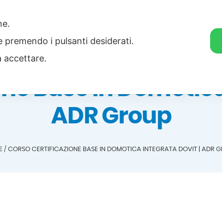
one.
Home
Categorie
Download
ie premendo i pulsanti desiderati.
a accettare.
one Base in Domotica
ADR Group
E
/
CORSO CERTIFICAZIONE BASE IN DOMOTICA INTEGRATA DOVIT | ADR 