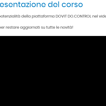
resentazione del corso
 potenzialità della piattaforma DOVIT DO.CONTROL nel vide
er restare aggiornati su tutte le novità!