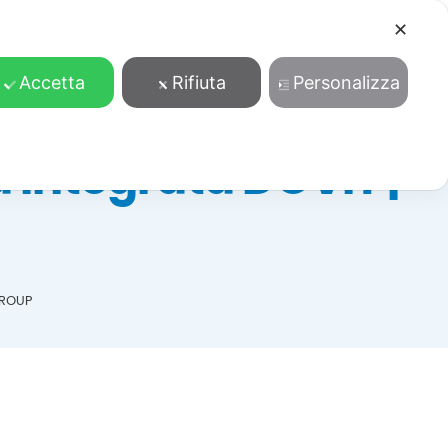
✕
Cosa facciamo
Contatti
Accedi/Registrati
Accetta
Rifiuta
Personalizza
 Integrata DOVIT |
GROUP