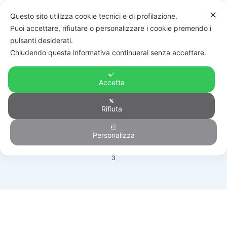
✕
Questo sito utilizza cookie tecnici e di profilazione.
Puoi accettare, rifiutare o personalizzare i cookie premendo i
pulsanti desiderati.
Chiudendo questa informativa continuerai senza accettare.
Accetta
Videoregistratori
Rifiuta
Personalizza
HOME
/
PRODOTTI
/
VIDEOSORVEGLIANZA
/
VIDEOREGISTRATORI
/
PAGINA
3