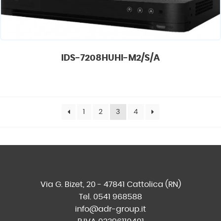
IDS-7208HUHI-M2/S/A
1
2
3
4
Via G. Bizet, 20 - 47841 Cattolica (RN)
Tel. 0541 968588
info@adr-group.it