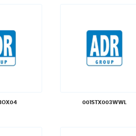
BOX04
001STX003WWL