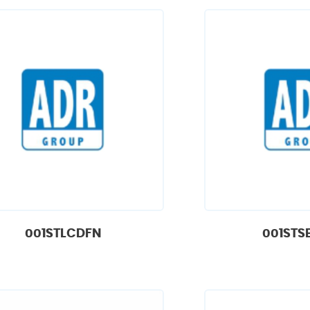
001STLCDFN
001STS