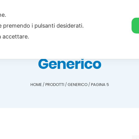
one.
Home
Categorie
Download
ie premendo i pulsanti desiderati.
a accettare.
Generico
HOME
/
PRODOTTI
/
GENERICO
/
PAGINA 5