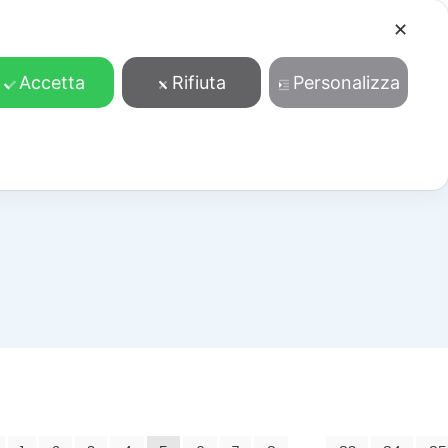
✕
Cosa facciamo
Contatti
Accedi/Registrati
Accetta
Rifiuta
Personalizza