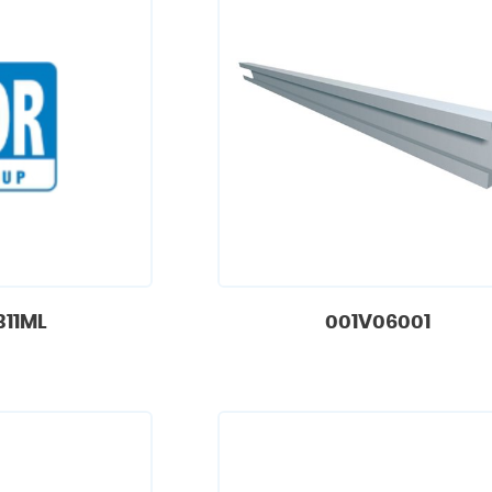
311ML
001V06001