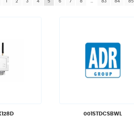
1
2
3
4
5
6
7
8
…
83
84
85
X128D
001STDCSBWL