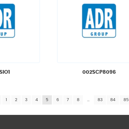
SIO1
002SCP8096
1
2
3
4
5
6
7
8
…
83
84
85