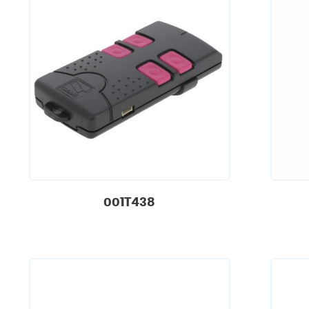
001T438