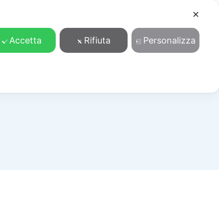
✕
Cosa facciamo
Contatti
Accedi/Registrati
Accetta
Rifiuta
Personalizza