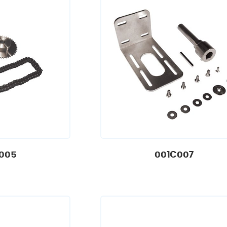
005
001C007