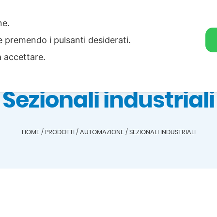
one.
Home
Categorie
Download
ie premendo i pulsanti desiderati.
a accettare.
Sezionali industriali
HOME
/
PRODOTTI
/
AUTOMAZIONE
/
SEZIONALI INDUSTRIALI