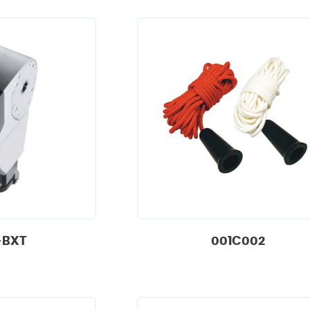
-BXT
001C002