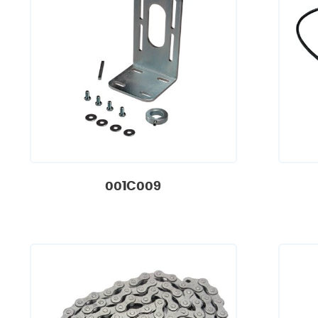
001C009