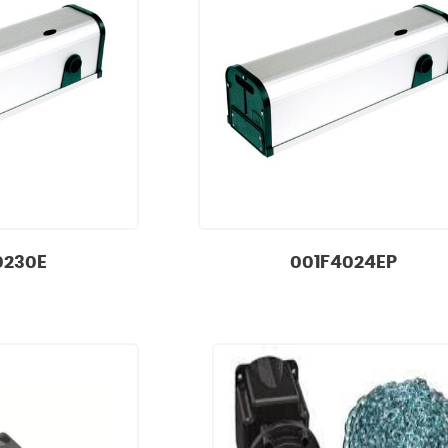
0230E
001F4024EP