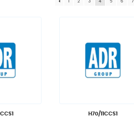
1
2
3
4
5
6
7
0CCS1
H70/11CCS1