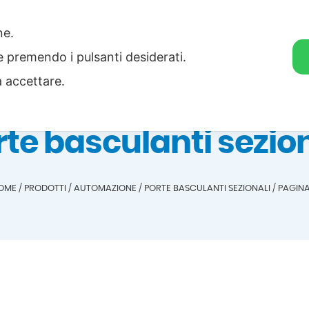
one.
Home
Categorie
Download
ie premendo i pulsanti desiderati.
a accettare.
rte basculanti sezion
OME
/
PRODOTTI
/
AUTOMAZIONE
/
PORTE BASCULANTI SEZIONALI
/
PAGINA