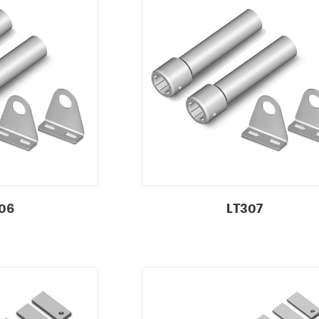
06
LT307