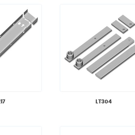
17
LT304