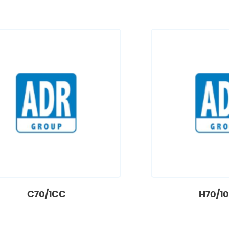
C70/1CC
H70/1