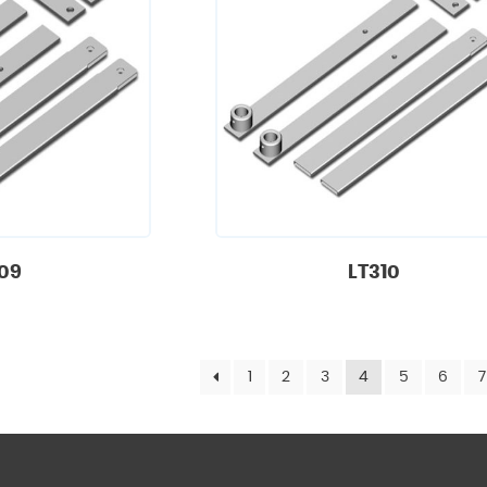
09
LT310
1
2
3
4
5
6
7