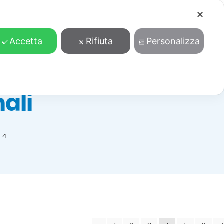
✕
Cosa facciamo
Contatti
Accedi/Registrati
Accetta
Rifiuta
Personalizza
ali
 4